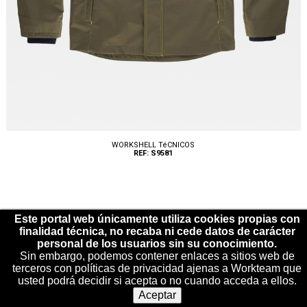
WORKSHELL TéCNICOS
REF: S9581
Este portal web únicamente utiliza cookies propias con
finalidad técnica, no recaba ni cede datos de carácter
personal de los usuarios sin su conocimiento.
Sin embargo, podemos contener enlaces a sitios web de
Tallas: S, M, L, XL, XXL
terceros con políticas de privacidad ajenas a Workteam que
usted podrá decidir si acepta o no cuando acceda a ellos.
Aceptar