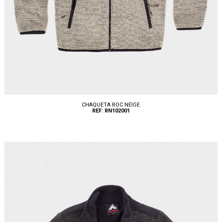
CHAQUETA ROC NEIGE
REF: RN102001
Tallas: S, M, L, XL, XXL, 3XL