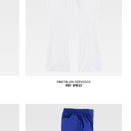
PANTALON SERVICIOS
REF: B9522
Tallas: S, M, L, XL, XXL