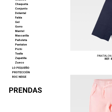
Chaqueta
Conjunto
Delantal
Falda
Gel
Gorro
Mantel
Mascarilla
Pañoleta
Pantalon
Pichi
Toalla
PANTALON 
Zapatilla
REF: 
Zueco
LO PEQUEÑO
PROTECCIÓN
ROC NEIGE
PRENDAS
Tallas: 38, 40, 42, 44, 46, 48,