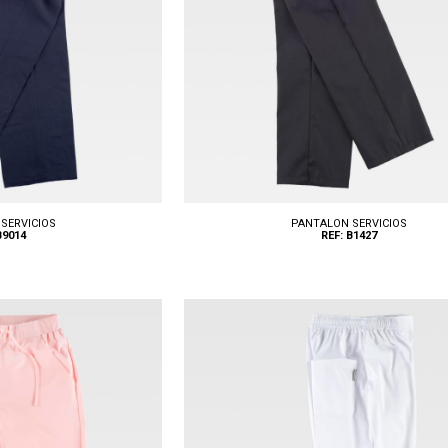
SERVICIOS
PANTALON SERVICIOS
B9014
REF: B1427
 50, 52, 54, 56, 58, 60
Tallas: S, M, L, XL, XXL