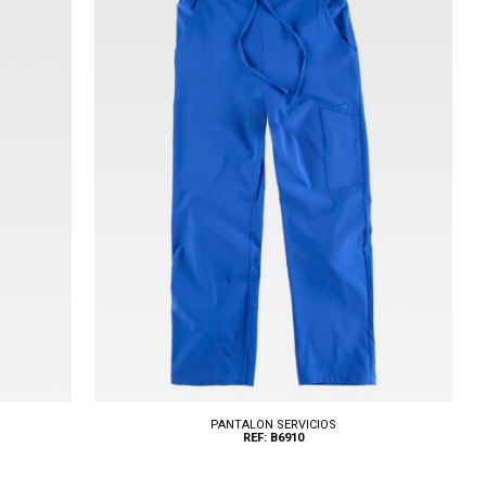
Tallas: XS, S, M, L, XL, XXL
PANTALON SERVICIOS
REF: B6910