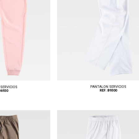
PANTALON SERVICIOS
SERVICIOS
REF: B9300
B6930
Tallas: XS, S, M, L, XL, XXL