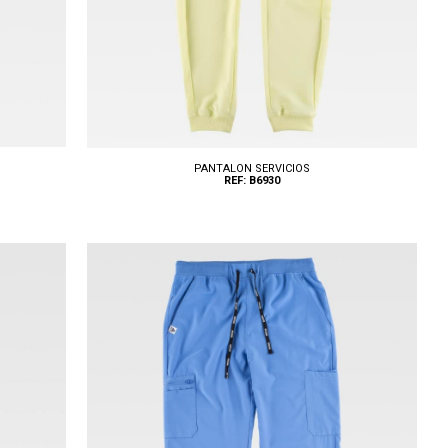
PANTALON SERVICIOS
REF: B6930
Tallas: S, M, L, XL, XXL