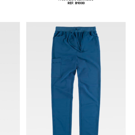
REF: B9300
Tallas: XS, S, M, L, XL, XXL