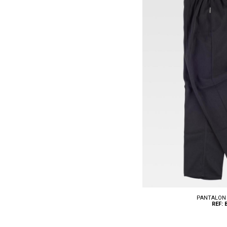
Tallas: XS, S, M, L, XL, XXL
PANTALON 
REF: 