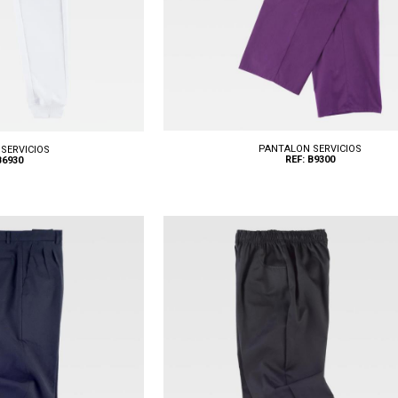
PANTALON SERVICIOS
SERVICIOS
REF: B9300
B6930
Tallas: XS, S, M, L, XL, XXL