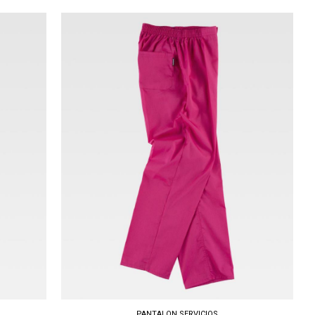
Tallas: S, M, L, XL, XXL, 3XL
PANTALON SERVICIOS