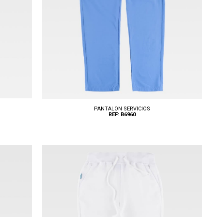
PANTALON SERVICIOS
REF: B6960
Tallas: S, M, L, XL, XXL, 3XL