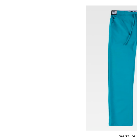
Tallas: S, M, L, XL, XXL
PANTALON 