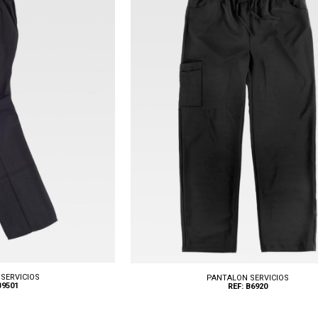
Tallas: S, M, L, XL, XXL
SERVICIOS
PANTALON SERVICIOS
B9501
REF: B6920