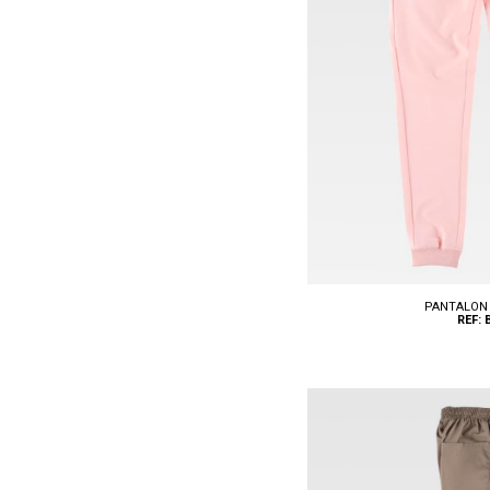
PANTALON 
REF: 
Tallas: S, M, L, XL, XXL