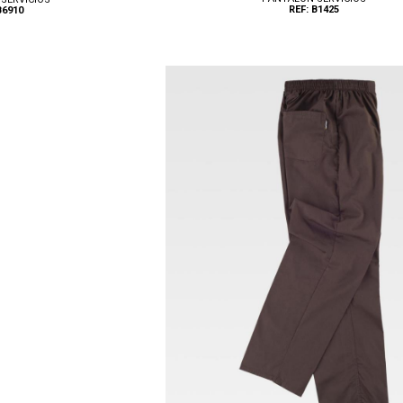
REF: B1425
B6910
Tallas: 42, 46, 50, 52, 54, 56, 58, 60