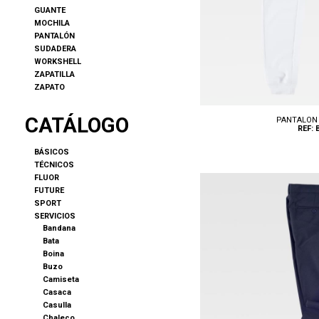
GUANTE
MOCHILA
PANTALÓN
SUDADERA
WORKSHELL
ZAPATILLA
ZAPATO
CATÁLOGO
PANTALON 
REF: 
BÁSICOS
TÉCNICOS
FLUOR
FUTURE
SPORT
SERVICIOS
Bandana
Tallas: S, M, L, XL, XXL
Bata
Boina
Buzo
Camiseta
Casaca
Casulla
Chaleco