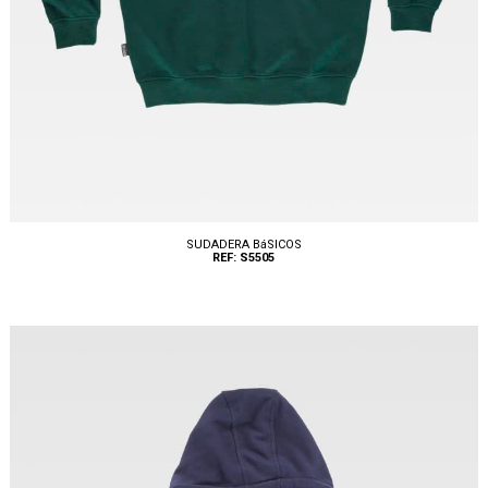
SUDADERA BáSICOS
REF: S5505
Tallas: S, M, L, XL, XXL, 3XL, 4XL