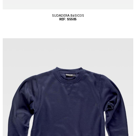
SUDADERA BáSICOS
REF: S5505
Tallas: S, M, L, XL, XXL, 3XL, 4XL