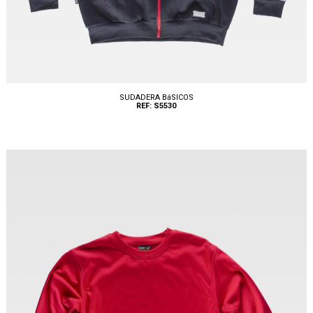
SUDADERA BáSICOS
REF: S5530
Tallas: S, M, L, XL, XXL, 3XL