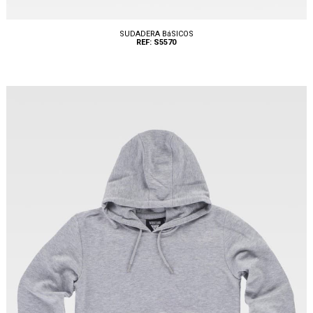
SUDADERA BáSICOS
REF: S5570
Tallas: S, M, L, XL, XXL, 3XL