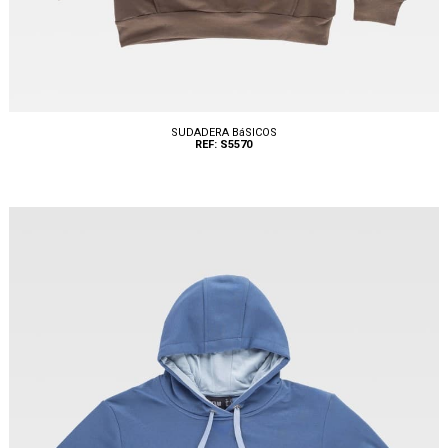
SUDADERA BáSICOS
REF: S5570
Tallas: S, M, L, XL, XXL, 3XL