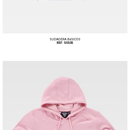
SUDADERA BáSICOS
REF: S5505
Tallas: S, M, L, XL, XXL, 3XL, 4XL