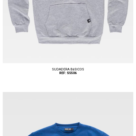
SUDADERA BáSICOS
REF: S5506
Tallas: S, M, L, XL, XXL, 3XL