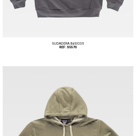
SUDADERA BáSICOS
REF: S5570
Tallas: S, M, L, XL, XXL, 3XL