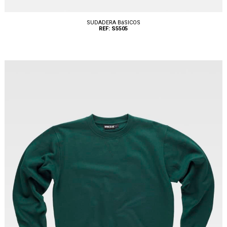
SUDADERA BáSICOS
REF: S5505
Tallas: S, M, L, XL, XXL, 3XL, 4XL