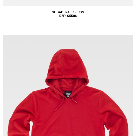
SUDADERA BáSICOS
REF: S5506
Tallas: S, M, L, XL, XXL, 3XL