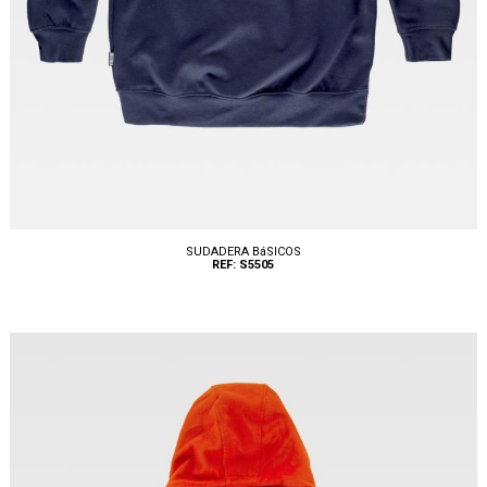
SUDADERA BáSICOS
REF: S5505
Tallas: S, M, L, XL, XXL, 3XL, 4XL