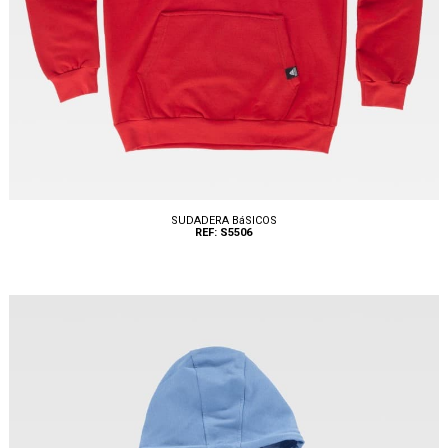
SUDADERA BáSICOS
REF: S5506
Tallas: S, M, L, XL, XXL, 3XL