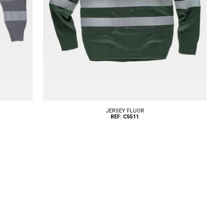
JERSEY FLUOR
REF: C5511
Tallas: S, M, L, XL, XXL