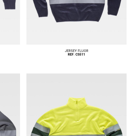
JERSEY FLUOR
REF: C5511
Tallas: S, M, L, XL, XXL