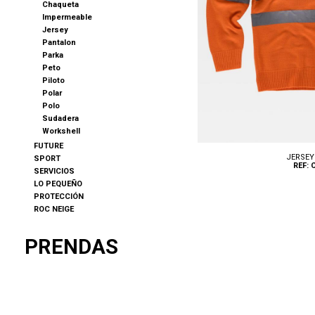
Chaqueta
Impermeable
Jersey
Pantalon
Parka
Peto
Piloto
Polar
Polo
Sudadera
Workshell
FUTURE
JERSEY
SPORT
REF: 
SERVICIOS
LO PEQUEÑO
PROTECCIÓN
ROC NEIGE
PRENDAS
Tallas: S, M, L, XL, XXL