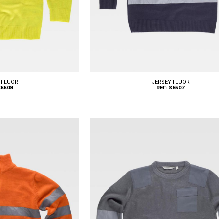
 FLUOR
JERSEY FLUOR
C5508
REF: S5507
Tallas: S, M, L, XL, XXL