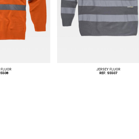
 FLUOR
JERSEY FLUOR
C5508
REF: S5507
Tallas: S, M, L, XL, XXL