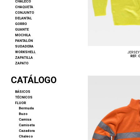
CHALECO
CHAQUETA
CONJUNTO
DELANTAL
GORRO
GUANTE
MOCHILA
PANTALÓN
SUDADERA
WORKSHELL
JERSEY
REF: 
ZAPATILLA
ZAPATO
CATÁLOGO
BÁSICOS
TÉCNICOS
FLUOR
Tallas: S, M, L, XL, XXL
Bermuda
Buzo
Camisa
Camiseta
Cazadora
Chaleco