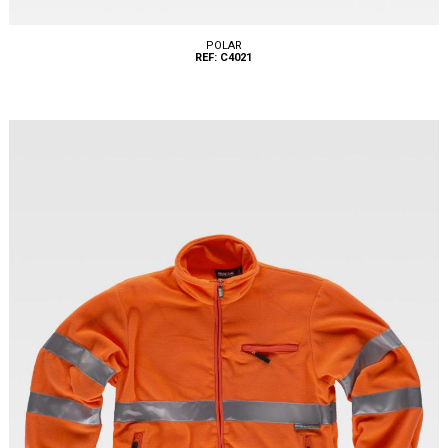
POLAR
REF: C4021
Tallas: S, M, L, XL, XXL, 3XL