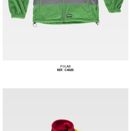
POLAR
REF: C4025
Tallas: S, M, L, XL, XXL, 3XL, 4XL