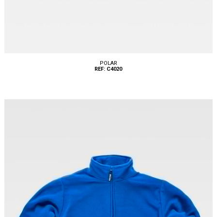
POLAR
REF: C4020
Tallas: S, M, L, XL, XXL, 3XL, 4XL