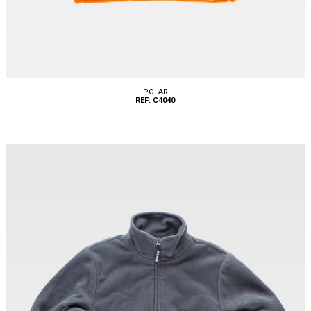
POLAR
REF: C4040
Tallas: S, M, L, XL, XXL