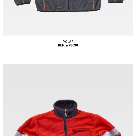
POLAR
REF: WF3030
Tallas: S, M, L, XL, XXL