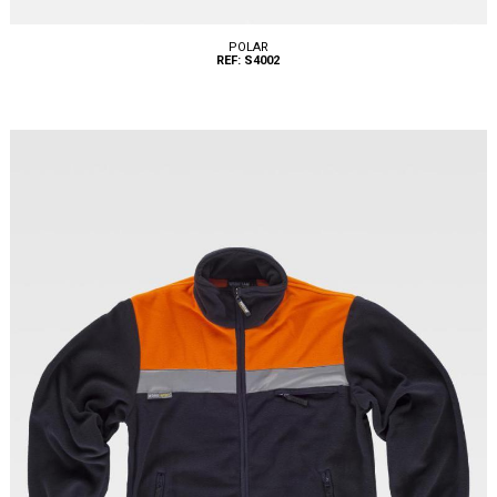
POLAR
REF: S4002
Tallas: S, M, L, XL, XXL, 3XL