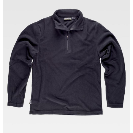
Tallas: S, M, L, XL, XXL, 3XL, 4XL, 5XL