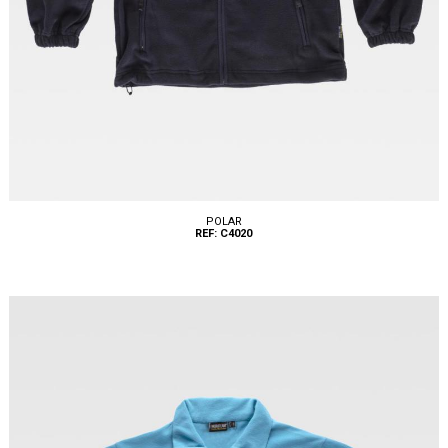
POLAR
REF: C4020
Tallas: S, M, L, XL, XXL, 3XL, 4XL