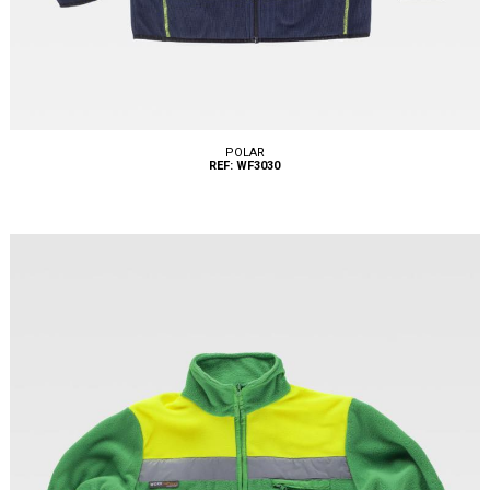
POLAR
REF: WF3030
Tallas: S, M, L, XL, XXL