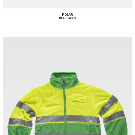
POLAR
REF: S4001
Tallas: S, M, L, XL, XXL, 3XL