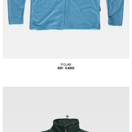
POLAR
REF: S4002
Tallas: S, M, L, XL, XXL, 3XL