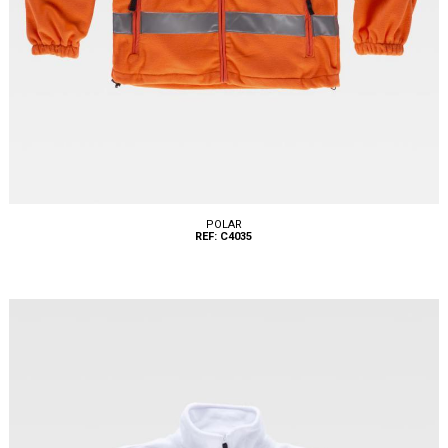
POLAR
REF: C4035
Tallas: S, M, L, XL, XXL, 3XL