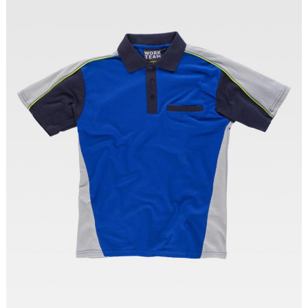
Tallas: S, M, L, XL, XXL, 3XL, 4XL, 5XL, 6XL