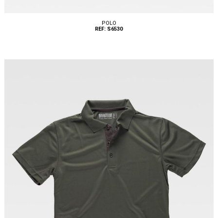
POLO
REF: S6530
Tallas: S, M, L, XL, XXL, 3XL