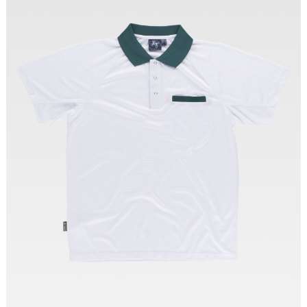
Tallas: S, M, L, XL, XXL, 3XL, 4XL, 5XL, 6XL