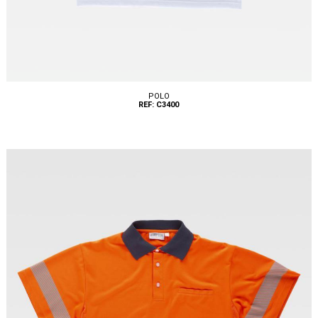
POLO
REF: C3400
Tallas: S, M, L, XL, XXL, 3XL