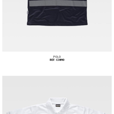
POLO
REF: C3890
Tallas: S, M, L, XL, XXL, 3XL, 4XL, 5XL, 6XL