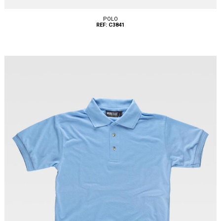
POLO
REF: C3841
Tallas: S, M, L, XL, XXL, 3XL, 4XL, 5XL, 6XL