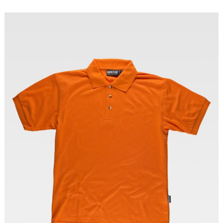
Tallas: S, M, L, XL, XXL, 3XL, 4XL, 5XL, 6XL