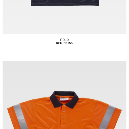
POLO
REF: C3855
Tallas: XS, S, M, L, XL, XXL, 3XL