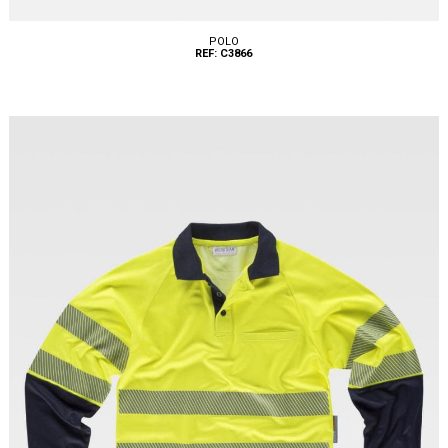
POLO
REF: C3866
Tallas: S, M, L, XL, XXL, 3XL