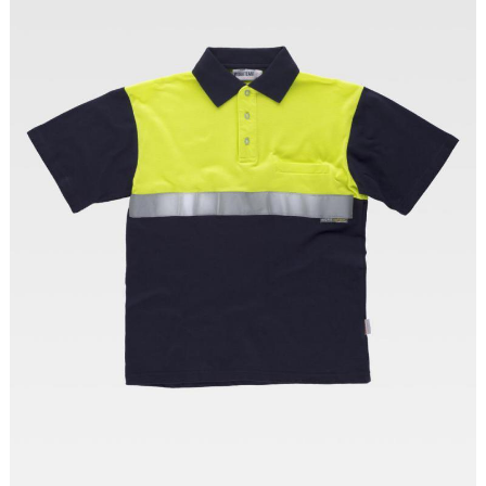
Tallas: S, M, L, XL, XXL, 3XL, 6XL, 8XL