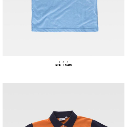
POLO
REF: S6500
Tallas: S, M, L, XL, XXL, 3XL, 6XL, 8XL