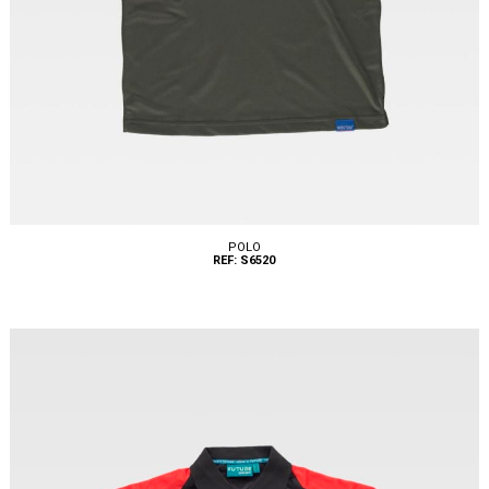
POLO
REF: S6520
Tallas: S, M, L, XL, XXL, 3XL