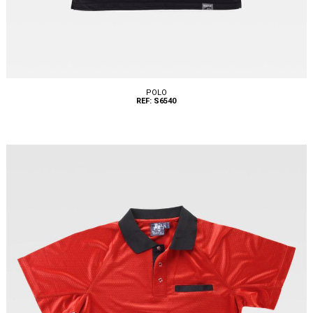
POLO
REF: S6540
Tallas: XS, S, M, L, XL, XXL, 3XL