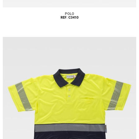
POLO
REF: C3410
Tallas: S, M, L, XL, XXL, 3XL