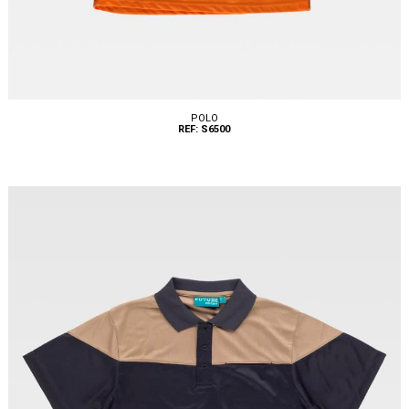
POLO
REF: S6500
Tallas: S, M, L, XL, XXL, 3XL, 6XL, 8XL