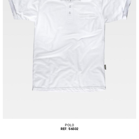
POLO
REF: S6502