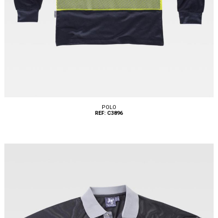
POLO
REF: C3896
Tallas: S, M, L, XL, XXL, 3XL