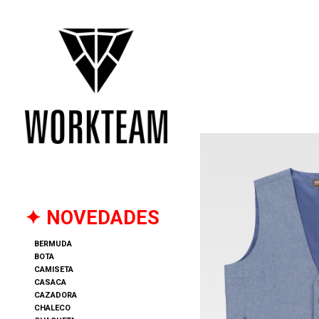
✦ NOVEDADES
BERMUDA
BOTA
CAMISETA
CASACA
CAZADORA
CHALECO