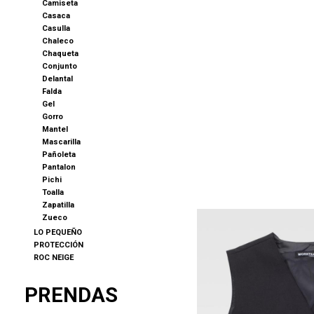
Camiseta
Casaca
Casulla
Chaleco
Chaqueta
Conjunto
Delantal
Falda
Gel
Gorro
Mantel
Mascarilla
Pañoleta
Pantalon
Pichi
Toalla
Zapatilla
Zueco
LO PEQUEÑO
PROTECCIÓN
ROC NEIGE
PRENDAS