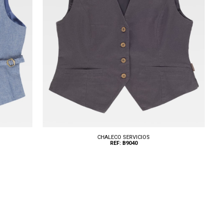
CHALECO SERVICIOS
REF: B9040
Tallas: S, M, L, XL, XXL