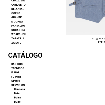
CHAQUETA
CONJUNTO
DELANTAL
GORRO
GUANTE
MOCHILA
PANTALÓN
SUDADERA
WORKSHELL
ZAPATILLA
CHALECO 
REF: 
ZAPATO
CATÁLOGO
BÁSICOS
TÉCNICOS
FLUOR
FUTURE
Tallas: S, M, L, XL, XXL
SPORT
SERVICIOS
Bandana
Bata
Boina
Buzo