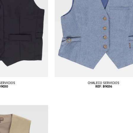
SERVICIOS
CHALECO SERVICIOS
B9030
REF: B9036
Tallas: S, M, L, XL, XXL