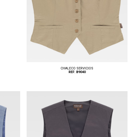
CHALECO SERVICIOS
REF: B9040
Tallas: S, M, L, XL, XXL