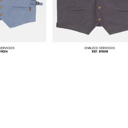
SERVICIOS
CHALECO SERVICIOS
B9034
REF: B9038
Tallas: S, M, L, XL, XXL