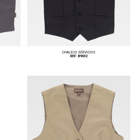
CHALECO SERVICIOS
REF: B9032
Tallas: S, M, L, XL, XXL