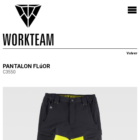
Volver
PANTALON FLúOR
C3550