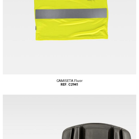
CAMISETA Fluor
REF: C2941
Tallas: S, M, L, XL, XXL