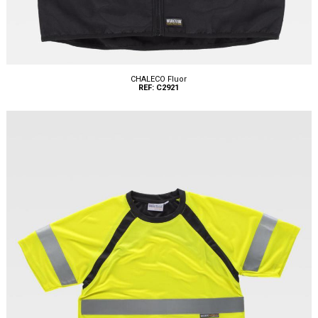
CHALECO Fluor
REF: C2921
Tallas: S, M, L, XL, XXL, 3XL, 4XL, 5XL