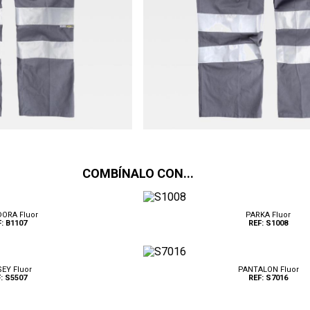
COMBÍNALO CON...
ORA Fluor
PARKA Fluor
: B1107
REF: S1008
EY Fluor
PANTALON Fluor
: S5507
REF: S7016